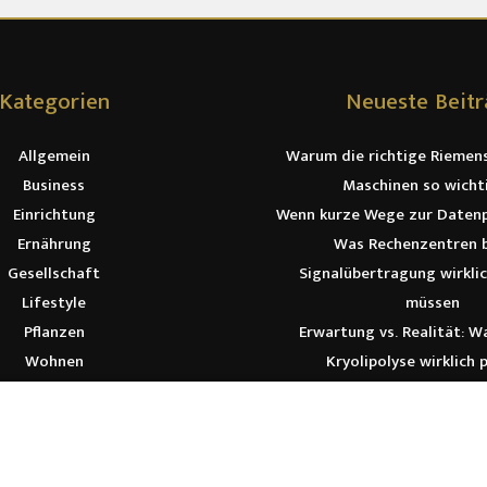
Kategorien
Neueste Beit
Allgemein
Warum die richtige Riemen
Business
Maschinen so wichti
Einrichtung
Wenn kurze Wege zur Datenp
Ernährung
Was Rechenzentren b
Gesellschaft
Signalübertragung wirkli
Lifestyle
müssen
Pflanzen
Erwartung vs. Realität: W
Wohnen
Kryolipolyse wirklich 
Ratgeber zur Hühnerhaltu
Haltung und Fütte
Von Polarlichtern bis Safari:
Abenteuer warten a