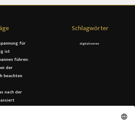
räge
Schlagwörter
spannung für
digitalisieren
g ist
annen führen:
ei der
ch beachten
as nach der
passiert
ng: optimale
rung
 Unvergessliche
uf Sie