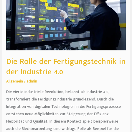
in
der
Industrie
4.0
Die Rolle der Fertigungstechnik in
der Industrie 4.0
Allgemein
/
admin
Die vierte industrielle Revolution, bekannt als Industrie 4.0,
transformiert die Fertigungsindustrie grundlegend. Durch die
Integration von digitalen Technologien in die Fertigungsprozesse
entstehen neue Möglichkeiten zur Steigerung der Effizienz,
Flexibilität und Qualität. In diesem Kontext spielt beispielsweise
auch die Blechbearbeitung eine wichtige Rolle als Beispiel für die