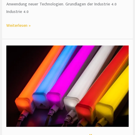
Anwendung neuer Technologien. Grundlagen der Industrie 4.0
Industrie 4.0
Weiterlesen »
Saubere
und
moderne
Ästhetik:
Warum
LED
Profile
so
beliebt
sind