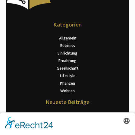
Kategorien
Allgemein
Business
Einrichtung
Ernährung
Gesellschaft
Lifestyle
Pflanzen
Wohnen
Neueste Beiträge
Warum die richtige Riemenspannung für Maschinen so wichtig ist
Wenn kurze Wege zur Datenpannen führen: Was Rechenzentren bei
der Signalübertragung wirklich beachten müssen