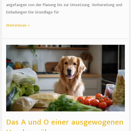
angefangen von der Planung bis zur Umsetzung. Vorbereitung und
Einladungen Die Grundlage für
Weiterlesen »
Das
A
und
O
einer
ausgewogenen
Hundeernährung
Das A und O einer ausgewogenen