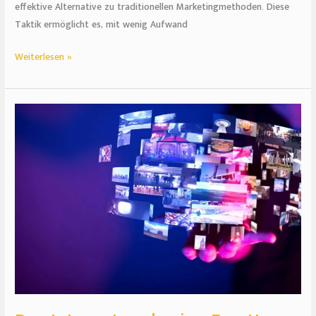
effektive Alternative zu traditionellen Marketingmethoden. Diese
Taktik ermöglicht es, mit wenig Aufwand
Weiterlesen »
Das
Internet
und
seine
Facetten:
Einblick
in
die
Welt
der
Online-
Unterhaltung