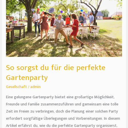
für
die
perfekte
Gartenparty
So sorgst du für die perfekte
Gartenparty
Gesellschaft
/
admin
Eine gelungene Gartenparty bietet eine großartige Möglichkeit,
Freunde und Familie zusammenzuführen und gemeinsam eine tolle
Zeit im Freien zu verbringen, doch die Planung einer solchen Party
erfordert sorgfältige Überlegungen und Vorbereitungen. In diesem
Artikel erfährst du, wie du die perfekte Gartenparty organisierst,