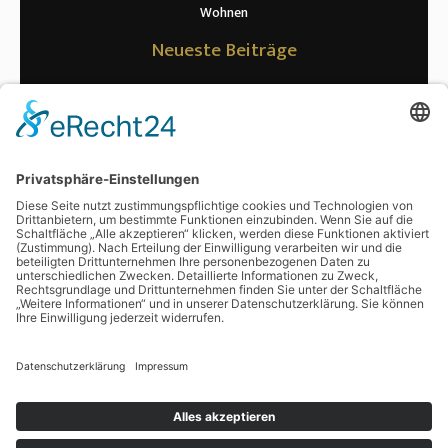
Wohnen
Neueste Beiträge
Warum die richtige Riemenspannung für Maschinen so wichtig ist
Wenn kurze Wege zur Datenpannen führen: Was Rechenzentren bei
der Signalübertragung wirklich beachten müssen
Erwartung vs. Realität: Was nach der Kryolipolyse wirklich passiert
Ratgeber zur Hühnerhaltung: optimale Haltung und Fütterung
Von Polarlichtern bis Safari: Unvergessliche Abenteuer warten auf
Sie
Schlagwörter
digitalisieren
Copyright © 2026 Nischenwissen