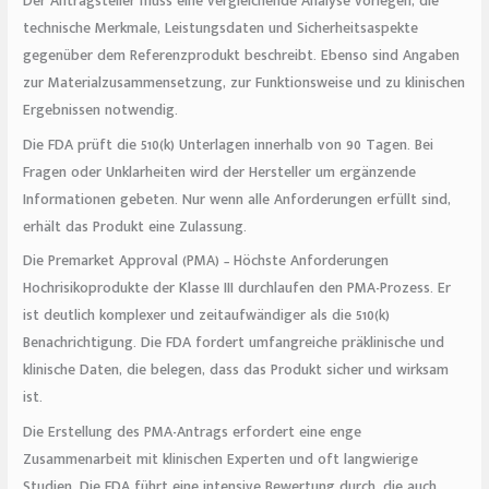
Der Antragsteller muss eine vergleichende Analyse vorlegen, die
technische Merkmale, Leistungsdaten und Sicherheitsaspekte
gegenüber dem Referenzprodukt beschreibt. Ebenso sind Angaben
zur Materialzusammensetzung, zur Funktionsweise und zu klinischen
Ergebnissen notwendig.
Die FDA prüft die 510(k) Unterlagen innerhalb von 90 Tagen. Bei
Fragen oder Unklarheiten wird der Hersteller um ergänzende
Informationen gebeten. Nur wenn alle Anforderungen erfüllt sind,
erhält das Produkt eine Zulassung.
Die Premarket Approval (PMA) – Höchste Anforderungen
Hochrisikoprodukte der Klasse III durchlaufen den PMA-Prozess. Er
ist deutlich komplexer und zeitaufwändiger als die 510(k)
Benachrichtigung. Die FDA fordert umfangreiche präklinische und
klinische Daten, die belegen, dass das Produkt sicher und wirksam
ist.
Die Erstellung des PMA-Antrags erfordert eine enge
Zusammenarbeit mit klinischen Experten und oft langwierige
Studien. Die FDA führt eine intensive Bewertung durch, die auch