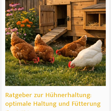
Hühnerhaltung:
optimale
Haltung
und
Fütterung
Ratgeber zur Hühnerhaltung:
optimale Haltung und Fütterung