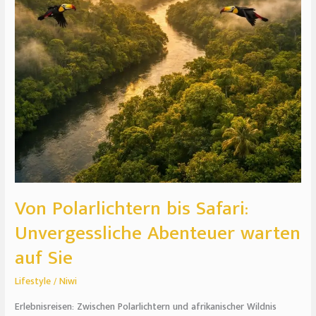
warten
auf
Sie
Von Polarlichtern bis Safari:
Unvergessliche Abenteuer warten
auf Sie
Lifestyle
/
Niwi
Erlebnisreisen: Zwischen Polarlichtern und afrikanischer Wildnis