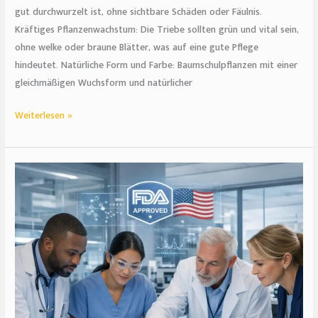
gut durchwurzelt ist, ohne sichtbare Schäden oder Fäulnis.
Kräftiges Pflanzenwachstum: Die Triebe sollten grün und vital sein,
ohne welke oder braune Blätter, was auf eine gute Pflege
hindeutet. Natürliche Form und Farbe: Baumschulpflanzen mit einer
gleichmäßigen Wuchsform und natürlicher
Weiterlesen »
Markteinführung
von
Medizinprodukten
in
die
USA:
Zulassungsprozess