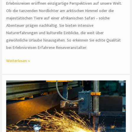
Erlebnisreisen eröffnen einzigartige Perspektiven auf unsere Welt.
Ob die tanzenden Nordlichter am arktischen Himmel oder die
majestätischen Tiere auf einer afrikanischen Safari – solche
Abenteuer prägen nachhaltig. Sie bieten intensive
Naturerfahrungen und kulturelle Einblicke, die weit über
gewöhnliche Urlaube hinausgehen. So erkennen Sie echte Qualität
bei Erlebnisreisen Erfahrene Reiseveranstalter:
Weiterlesen »
Präzision
trifft
auf
Komplexität
–
wenn
Standardverfahren