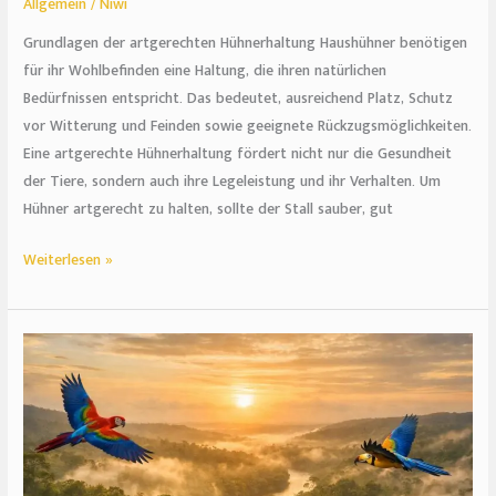
Allgemein
/
Niwi
Grundlagen der artgerechten Hühnerhaltung Haushühner benötigen
für ihr Wohlbefinden eine Haltung, die ihren natürlichen
Bedürfnissen entspricht. Das bedeutet, ausreichend Platz, Schutz
vor Witterung und Feinden sowie geeignete Rückzugsmöglichkeiten.
Eine artgerechte Hühnerhaltung fördert nicht nur die Gesundheit
der Tiere, sondern auch ihre Legeleistung und ihr Verhalten. Um
Hühner artgerecht zu halten, sollte der Stall sauber, gut
Weiterlesen »
Von
Polarlichtern
bis
Safari:
Unvergessliche
Abenteuer