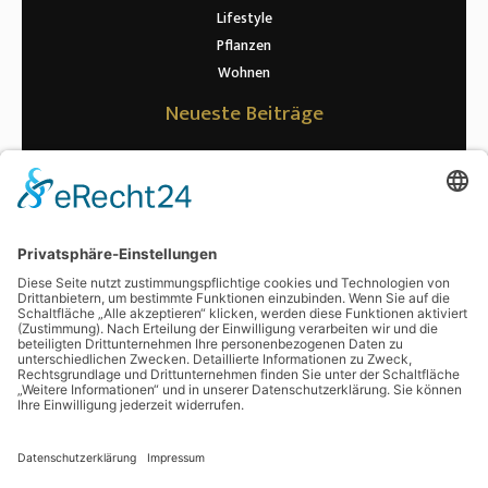
Lifestyle
Pflanzen
Wohnen
Neueste Beiträge
Warum die richtige Riemenspannung für Maschinen so wichtig ist
Wenn kurze Wege zur Datenpannen führen: Was Rechenzentren bei
der Signalübertragung wirklich beachten müssen
Erwartung vs. Realität: Was nach der Kryolipolyse wirklich passiert
Ratgeber zur Hühnerhaltung: optimale Haltung und Fütterung
Von Polarlichtern bis Safari: Unvergessliche Abenteuer warten auf
Sie
Schlagwörter
digitalisieren