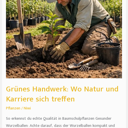
Karriere
sich
treffen
Grünes Handwerk: Wo Natur und
Karriere sich treffen
Pflanzen
/
Niwi
So erkennst du echte Qualität in Baumschulpflanzen Gesunder
Wurzelballen: Achte darauf, dass der Wurzelballen kompakt und