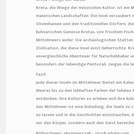
Kreta, die Wiege der minoischen Kultur, ist ein
malerischen Landschaften. Die Insel verzaubert 
Olivenhainen und den traditionellen Dörfern, die
kulinarischen Genüsse Kretas, von frischem Fisch
Mittelmeers wider. Die archäologischen Stätten 
Zivilisation, die diese Insel einst beherrschte. 
unvergleichliche Abenteuer für Naturliebhaber u
besonders der lebendige Pentozali, zeigen die le
Fazit
Jede dieser Inseln im Mittelmeer bietet ein Kale
Meeres bis zu den lebhaften Farben der lokalen M
entdecken, ihre Kulturen zu erleben und ihre kul
das Mittelmeer ist eine Einladung, die Seele zu 
zu lassen und in die Geschichten einzutauchen, die
nur den Körper, sondern auch den Geist bereicher
Bildnachweis:
pkazmierczak
– stock.adobe.com