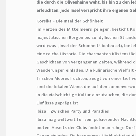
die durch die Olivenhaine weht, bis hin zu den 
erleuchten, jede Insel verspricht ihre eigenen G
Korsika – Die Insel der Schönheit
Im Herzen des Mittelmeers gelegen, besticht Kors
majestätischen Bergen bis zu idyllischen Stränden
wird (was „Insel der Schönheit“ bedeutet), bie
eine reiche Historie. Die charmanten Küstenstäd
Geschichten von vergangenen Zeiten, während di
Wanderungen einladen. Die kulinarische Vielfalt d
frischen Meeresfrüchten, zeugt von einer tief 
sind die lokalen Weine, die auf den sonnenverwö
in die vielschichtige Kultur einzutauchen, die d
Einflüsse geprägt ist.
Ibiza – Zwischen Party und Paradies
Ibiza mag weltweit für sein pulsierendes Nachtl
bieten. Abseits der Clubs findet man ruhige Dör
Tagen einladen. Ein besonderes Highlight sind d