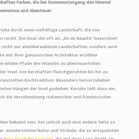
lebhaften Farben, die bei Sonnenuntergang den Himmel
eheimnisse und Abenteuer.
ika durch seine vielfältige Landschaft, die von
 reicht. Die Insel, die oft als „Ile de Beauté“ bezeichnet
tet nicht nur atemberaubende Landschaften, sondern auch
te mit ihrer genuesischen Architektur erzählen
e wilden Pfade des Inlandes zu abenteuerlichen
er Insel, von herzhaften Fleischgerichten bis hin zu
verwurzelten Kochtradition. Besonders hervorzuheben
hnten Hängen der Insel gedeihen. Korsika lädt dazu ein,
urch die Verschmelzung italienischer und französischer
eben bekannt sein, hat jedoch auch eine andere Seite zu
fer, wunderschöne Natur und Strände, die zu entspannten
ie
Ibiza Beach Restaurants
, die mit ihrer Lage direkt am