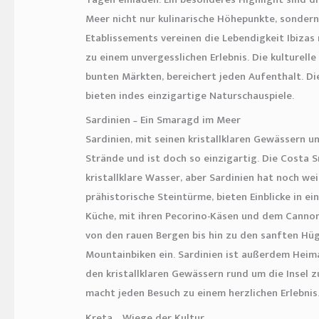
Meer nicht nur kulinarische Höhepunkte, sondern 
Etablissements vereinen die Lebendigkeit Ibiza
zu einem unvergesslichen Erlebnis. Die kulturelle
bunten Märkten, bereichert jeden Aufenthalt. Di
bieten indes einzigartige Naturschauspiele.
Sardinien – Ein Smaragd im Meer
Sardinien, mit seinen kristallklaren Gewässern u
Strände und ist doch so einzigartig. Die Costa 
kristallklare Wasser, aber Sardinien hat noch we
prähistorische Steintürme, bieten Einblicke in ei
Küche, mit ihren Pecorino-Käsen und dem Canno
von den rauen Bergen bis hin zu den sanften Hü
Mountainbiken ein. Sardinien ist außerdem Heima
den kristallklaren Gewässern rund um die Insel z
macht jeden Besuch zu einem herzlichen Erlebnis
Kreta – Wiege der Kultur