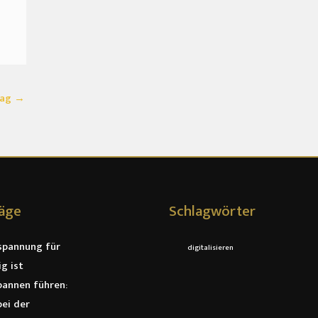
rag
→
räge
Schlagwörter
spannung für
digitalisieren
g ist
annen führen:
ei der