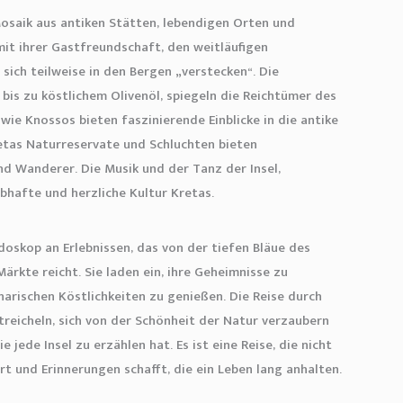
 Mosaik aus antiken Stätten, lebendigen Orten und
mit ihrer Gastfreundschaft, den weitläufigen
 sich teilweise in den Bergen „verstecken“. Die
 bis zu köstlichem Olivenöl, spiegeln die Reichtümer des
wie Knossos bieten faszinierende Einblicke in die antike
Kretas Naturreservate und Schluchten bieten
nd Wanderer. Die Musik und der Tanz der Insel,
bhafte und herzliche Kultur Kretas.
idoskop an Erlebnissen, das von der tiefen Bläue des
ärkte reicht. Sie laden ein, ihre Geheimnisse zu
inarischen Köstlichkeiten zu genießen. Die Reise durch
streicheln, sich von der Schönheit der Natur verzaubern
 jede Insel zu erzählen hat. Es ist eine Reise, die nicht
t und Erinnerungen schafft, die ein Leben lang anhalten.