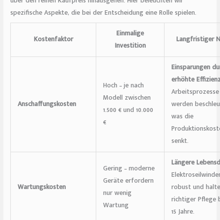
über den reinen Kaufpreis hinausgehen. Hier beleuchten wir
spezifische Aspekte, die bei der Entscheidung eine Rolle spielen.
Einmalige
Kostenfaktor
Langfristiger 
Investition
Einsparungen du
erhöhte Effizien
Hoch – je nach
Arbeitsprozesse
Modell zwischen
Anschaffungskosten
werden beschleu
1.500 € und 10.000
was die
€
Produktionskost
senkt.
Längere Lebens
Gering – moderne
Elektroseilwinde
Geräte erfordern
Wartungskosten
robust und halte
nur wenig
richtiger Pflege 
Wartung
15 Jahre.