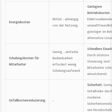
Geringere
Betriebskosten
:
Mittel – abhängig
Elektroseilwinde
Energiekosten
von der Nutzung
umweltfreundlic
günstiger im Bet
alternative Lösu
Schnellere Einar
Gering – einfache
Durch intuitive
Schulungskosten für
Bedienbarkeit
Steuerung sind
Mitarbeiter
erfordert wenig
Mitarbeiter schn
Schulungsaufwand
einsatzbereit.
Sicherheit
: Geri
Unfallrisiko durc
moderne
Unfallkostenreduzierung
–
Sicherheitsmech
wie Notabschal