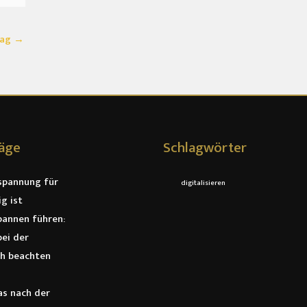
rag
→
räge
Schlagwörter
spannung für
digitalisieren
g ist
annen führen:
ei der
ch beachten
as nach der