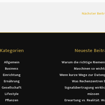
Nächster Beit
Kategorien
Neueste Beit
Allgemein
Warum die richtige Riemen
Business
Maschinen so wichti
Einrichtung
Wenn kurze Wege zur Datenp
Ernährung
Was Rechenzentren b
Gesellschaft
Signalübertragung wirkli
Lifestyle
müssen
Pflanzen
Erwartung vs. Realität: W