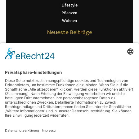
Lifestyle
Pflanzen
Wohnen
Neueste Beiträge
Warum die richtige Riemenspannung für Maschinen so wichtig ist
Wenn kurze Wege zur Datenpannen führen: Was Rechenzentren bei
der Signalübertragung wirklich beachten müssen
Erwartung vs. Realität: Was nach der Kryolipolyse wirklich passiert
Ratgeber zur Hühnerhaltung: optimale Haltung und Fütterung
Von Polarlichtern bis Safari: Unvergessliche Abenteuer warten auf
Sie
Schlagwörter
digitalisieren